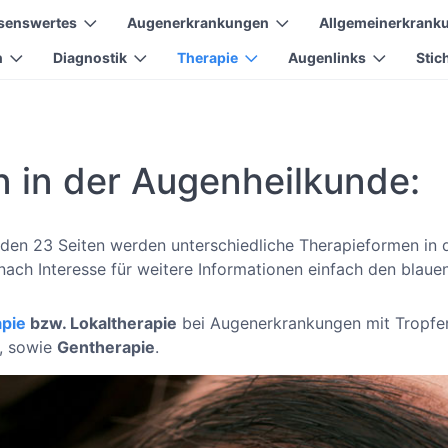
senswertes
Augenerkrankungen
Allgemeinerkrank
n
Diagnostik
Therapie
Augenlinks
Stic
 in der Augenheilkunde:
nden 23 Seiten werden unterschiedliche Therapieformen in
nach Interesse für weitere Informationen einfach den blaue
apie
bzw. Lokaltherapie
bei Augenerkrankungen mit Tropfen
n, sowie
Gentherapie
.