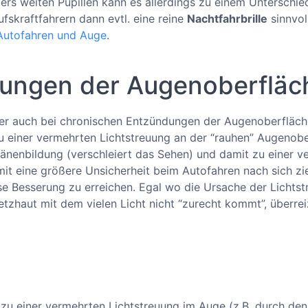
rs weiten Pupillen kann es allerdings zu einem Unterschie
ufskraftfahrern dann evtl. eine reine
Nachtfahrbrille
sinnvol
Autofahren und Auge
.
nungen der Augenoberfläc
r auch bei chronischen Entzündungen der Augenoberfläch
 einer vermehrten Lichtstreuung an der “rauhen” Augenober
ränenbildung (verschleiert das Sehen) und damit zu einer 
it eine größere Unsicherheit beim Autofahren nach sich zieh
e Besserung zu erreichen. Egal wo die Ursache der Lichtstr
etzhaut mit dem vielen Licht nicht “zurecht kommt”, überrei
u einer vermehrten Lichtstreuung im Auge (z.B. durch de