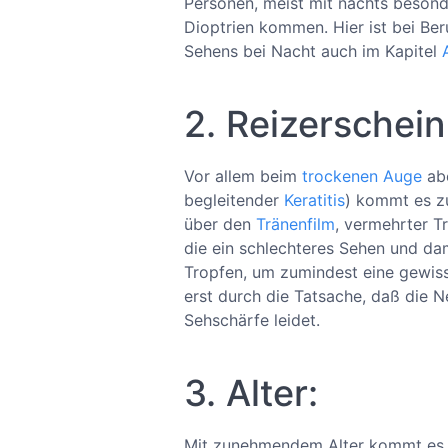
Personen, meist mit nachts besonde
Dioptrien kommen. Hier ist bei Ber
Sehens bei Nacht auch im Kapitel
2. Reizerschei
Vor allem beim
trockenen Auge
abe
begleitender
Keratitis
) kommt es zu
über den
Tränenfilm
, vermehrter T
die ein schlechteres Sehen und dam
Tropfen, um zumindest eine gewiss
erst durch die Tatsache, daß die N
Sehschärfe leidet.
3. Alter:
Mit zunehmendem Alter kommt es z