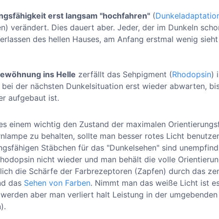
ngsfähigkeit erst langsam "hochfahren"
(
Dunkeladaptatio
) verändert. Dies dauert aber. Jeder, der im Dunkeln scho
Verlassen des hellen Hauses, am Anfang erstmal wenig sieht
ewöhnung ins Helle
zerfällt das Sehpigment (
Rhodopsin
) 
bei der nächsten Dunkelsituation erst wieder abwarten, bis
r aufgebaut ist.
 es einem wichtig den Zustand der maximalen Orientierungsf
rnlampe zu behalten, sollte man besser rotes Licht benutze
ngsfähigen Stäbchen für das "Dunkelsehen" sind unempfindli
 Rhodopsin nicht wieder und man behält die volle Orientie
ich die Schärfe der Farbrezeptoren (Zapfen) durch das zent
d das
Sehen von Farben
. Nimmt man das weiße Licht ist e
 werden aber man verliert halt Leistung in der umgebende
).