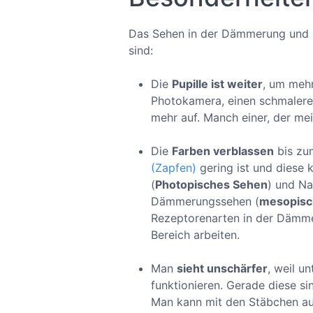
Das Sehen in der Dämmerung und b
sind:
Die
Pupille ist weiter
, um mehr
Photokamera, einen schmaleren
mehr auf. Manch einer, der mein
Die
Farben verblassen
bis zum
(Zapfen)
gering ist und diese
(
Photopisches Sehen
) und Na
Dämmerungssehen (
mesopisc
Rezeptorenarten in der Dämmer
Bereich arbeiten.
Man
sieht unschärfer
, weil u
funktionieren. Gerade diese s
Man kann mit den Stäbchen auc