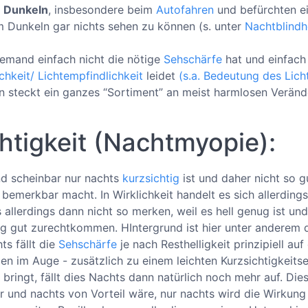
 Dunkeln
, insbesondere beim
Autofahren
und befürchten ei
 Dunkeln gar nichts sehen zu können (s. unter
Nachtblindh
emand einfach nicht die nötige
Sehschärfe
hat und einfach 
hkeit/ Lichtempfindlichkeit
leidet
(s.a. Bedeutung des Lich
en steckt ein ganzes “Sortiment” an meist harmlosen Verän
htigkeit (Nachtmyopie):
nd scheinbar nur nachts
kurzsichtig
ist und daher nicht so g
bemerkbar macht. In Wirklichkeit handelt es sich allerding
s allerdings dann nicht so merken, weil es hell genug ist un
g gut zurechtkommen. HIntergrund ist hier unter anderem di
ts fällt die
Sehschärfe
je nach Resthelligkeit prinzipiell au
den im Auge - zusätzlich zu einem leichten Kurzsichtigkeit
bringt, fällt dies Nachts dann natürlich noch mehr auf. Die
r und nachts von Vorteil wäre, nur nachts wird die Wirkung 