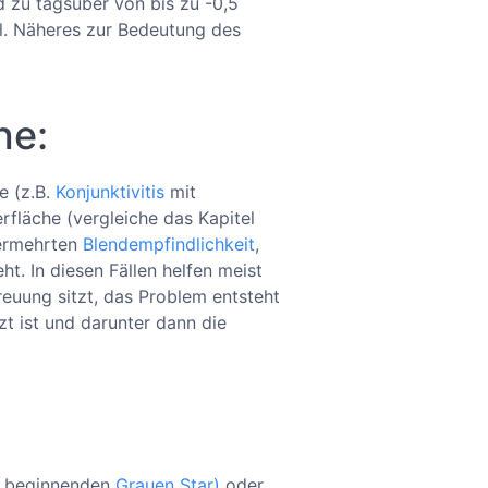
d zu tagsüber von bis zu -0,5
l. Näheres zur Bedeutung des
he:
e (z.B.
Konjunktivitis
mit
fläche (vergleiche das Kapitel
vermehrten
Blendempfindlichkeit
,
t. In diesen Fällen helfen meist
euung sitzt, das Problem entsteht
zt ist und darunter dann die
n beginnenden
Grauen Star)
oder