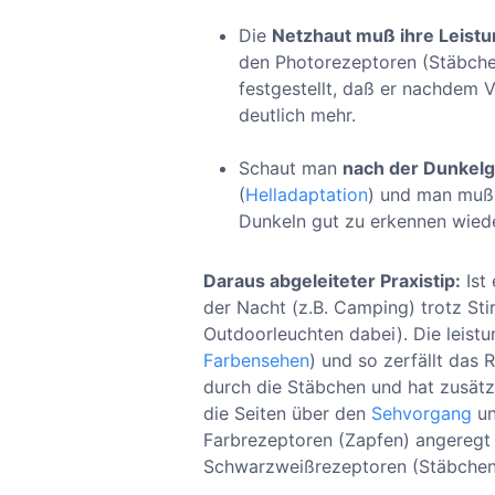
Die
Netzhaut muß ihre Leistu
den Photorezeptoren (Stäbchen
festgestellt, daß er nachdem 
deutlich mehr.
Schaut man
nach der Dunkelg
(
Helladaptation
) und man muß 
Dunkeln gut zu erkennen wiede
Daraus abgeleiteter Praxistip:
Ist
der Nacht (z.B. Camping) trotz Sti
Outdoorleuchten dabei). Die leistu
Farbensehen
) und so zerfällt das
durch die Stäbchen und hat zusätzl
die Seiten über den
Sehvorgang
un
Farbrezeptoren (Zapfen) angeregt
Schwarzweißrezeptoren (Stäbchen