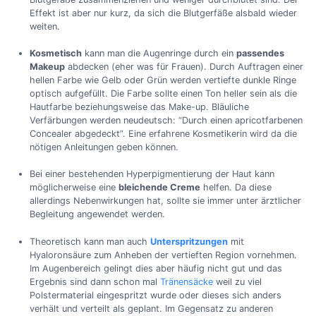
Effekt ist aber nur kurz, da sich die Blutgerfäße alsbald wieder
weiten.
Kosmetisch
kann man die Augenringe durch ein
passendes
Makeup
abdecken (eher was für Frauen). Durch Auftragen einer
hellen Farbe wie Gelb oder Grün werden vertiefte dunkle Ringe
optisch aufgefüllt. Die Farbe sollte einen Ton heller sein als die
Hautfarbe beziehungsweise das Make-up. Bläuliche
Verfärbungen werden neudeutsch: “Durch einen apricotfarbenen
Concealer abgedeckt”. Eine erfahrene Kosmetikerin wird da die
nötigen Anleitungen geben können.
Bei einer bestehenden Hyperpigmentierung der Haut kann
möglicherweise eine
bleichende Creme
helfen. Da diese
allerdings Nebenwirkungen hat, sollte sie immer unter ärztlicher
Begleitung angewendet werden.
Theoretisch kann man auch
Unterspritzungen
mit
Hyaloronsäure zum Anheben der vertieften Region vornehmen.
Im Augenbereich gelingt dies aber häufig nicht gut und das
Ergebnis sind dann schon mal
Tränensäcke
weil zu viel
Polstermaterial eingespritzt wurde oder dieses sich anders
verhält und verteilt als geplant. Im Gegensatz zu anderen