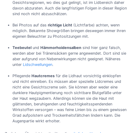
Gesichtsregionen, wo dies gut gelingt, ist im Lidbereich daher
davon abzuraten. Auch die langfristigen Folgen in dieser Region
sind noch nicht abzuschätzen.
Bei Photos auf das
richtige Licht
(Lichtfarbe) achten, wenn
möglich. Bekannte Showgrößen bringen deswegen immer ihren
eigenen Beleuchter zu Photositzungen mit.
Teebeutel
und
Hämmorhoidensalben
sind hier ganz falsch,
werden aber bei Tränensäcken gerne angewendet. Dort sind sie
aber aufgrund von Nebenwirkungen nicht geeignet. Näheres
unter
Lidschwellungen
.
Pflegende
Hautcremes
für die Lidhaut vorsichtig einklopfen
und nicht einreiben. Es müssen aber spezielle Lidcremes und
nicht eine Gesichtscreme sein. Sie können aber weder eine
dunklere Hautpigmentierung noch sichtbare Blutgefäße unter
der Haut wegzaubern. Allerdings können sie die Haut mit
glättenden, beruhigenden und feuchtigkeitsspendenden
Wirkstoffen versorgen – was feine Linien bis zu einem gewissen
Grad aufpolstern und Trockenheitsfältchen lindern kann. Die
Augenpartie wirkt erholter.